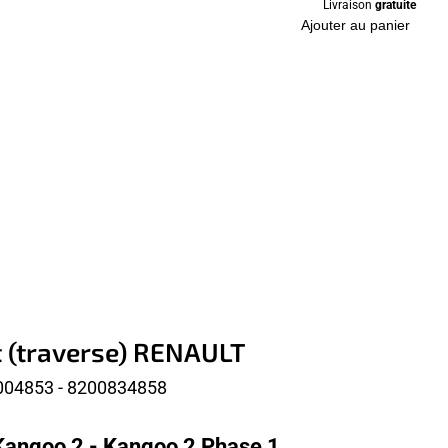
Livraison
gratuite
Ajouter au panier
t (traverse) RENAULT
004853 - 8200834858
Kangoo 2 - Kangoo 2 Phase 1