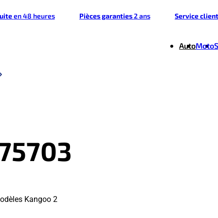
tuite
en 48 heures
Pièces garanties
2 ans
Service clien
Auto
Moto
375703
modèles Kangoo 2