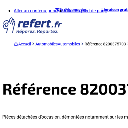
70%
d'économies
Livraison gra
Aller au contenu principal
Aller au pied de page
Accueil
Automobiles
Automobiles
Référence 8200375703
Référence 8200
Pièces détachées d’occasion, démontées notamment sur les 