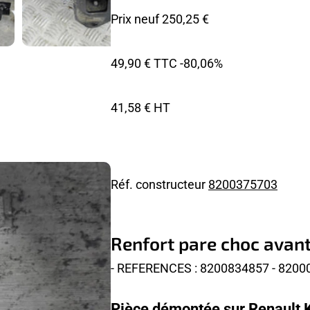
Prix neuf 250,25 €
49,90 € TTC
-80,06%
41,58 € HT
Réf. constructeur
8200375703
Renfort pare choc avan
- REFERENCES : 8200834857 - 8200
Pièce démontée sur Renault 