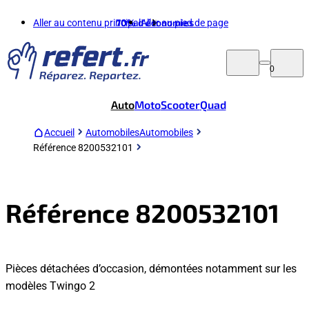
Aller au contenu principal
70%
d'économies
Aller au pied de page
0
Auto
Moto
Scooter
Quad
Accueil
Automobiles
Automobiles
Référence 8200532101
Référence 8200532101
Pièces détachées d’occasion, démontées notamment sur les
modèles Twingo 2