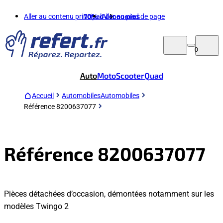
Aller au contenu principal
70%
d'économies
Aller au pied de page
0
Auto
Moto
Scooter
Quad
Accueil
Automobiles
Automobiles
Référence 8200637077
Référence 8200637077
Pièces détachées d’occasion, démontées notamment sur les
modèles Twingo 2