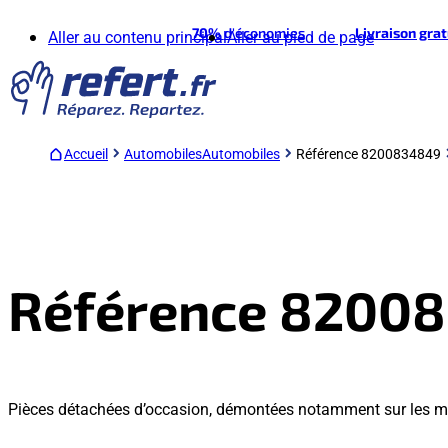
70%
d'économies
Livraison gra
Aller au contenu principal
Aller au pied de page
Accueil
Automobiles
Automobiles
Référence 8200834849
Référence 8200
Pièces détachées d’occasion, démontées notamment sur les m