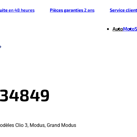
tuite
en 48 heures
Pièces garanties
2 ans
Service clien
Auto
Moto
834849
odèles Clio 3, Modus, Grand Modus