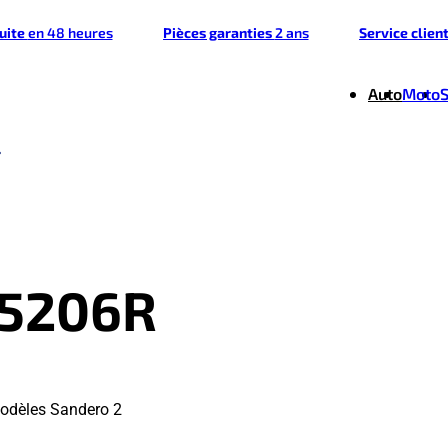
tuite
en 48 heures
Pièces garanties
2 ans
Service clien
Auto
Moto
05206R
modèles Sandero 2