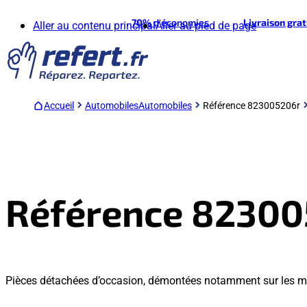
70%
d'économies
Livraison gra
Aller au contenu principal
Aller au pied de page
Accueil
Automobiles
Automobiles
Référence 823005206r
Référence 8230
Pièces détachées d’occasion, démontées notamment sur les 