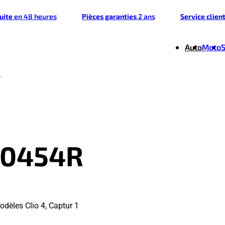
tuite
en 48 heures
Pièces garanties
2 ans
Service clien
Auto
Moto
40454R
dèles Clio 4, Captur 1