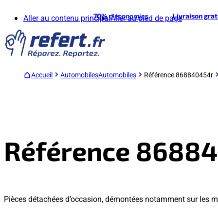
70%
d'économies
Livraison gra
Aller au contenu principal
Aller au pied de page
Accueil
Automobiles
Automobiles
Référence 868840454r
Référence 8688
Pièces détachées d’occasion, démontées notamment sur les mo