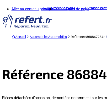
70%
d'économies
Livraison gra
Aller au contenu principal
Aller au pied de page
Accueil
Automobiles
Automobiles
Référence 868847284r
Référence 8688
Pièces détachées d’occasion, démontées notamment sur les m