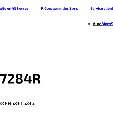
tuite
en 48 heures
Pièces garanties
2 ans
Service clien
Auto
Moto
47284R
odèles Zoe 1, Zoe 2