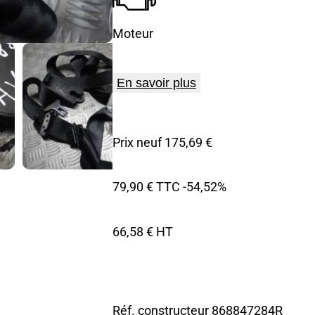
Moteur
En savoir plus
Prix neuf 175,69 €
79,90 € TTC
-54,52%
66,58 € HT
Réf. constructeur
868847284R