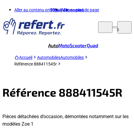
Aller au contenu principal
70%
d'économies
Aller au pied de page
0
Auto
Moto
Scooter
Quad
Accueil
Automobiles
Automobiles
Référence 888411545r
Référence 888411545R
Pièces détachées d’occasion, démontées notamment sur les
modèles Zoe 1