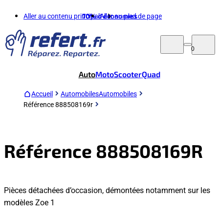
Aller au contenu principal
70%
d'économies
Aller au pied de page
0
Auto
Moto
Scooter
Quad
Accueil
Automobiles
Automobiles
Référence 888508169r
Référence 888508169R
Pièces détachées d’occasion, démontées notamment sur les
modèles Zoe 1