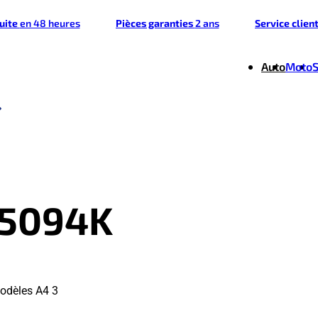
tuite
en 48 heures
Pièces garanties
2 ans
Service clien
Auto
Moto
45094K
odèles A4 3