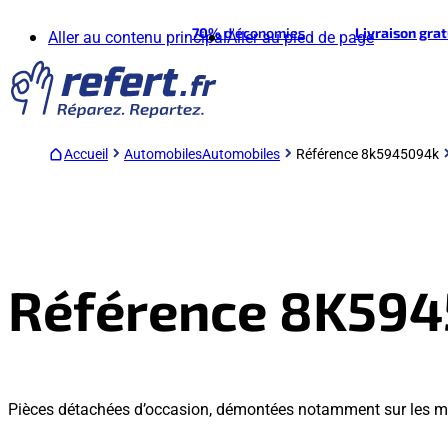
70%
d'économies
Livraison gra
Aller au contenu principal
Aller au pied de page
Accueil
Automobiles
Automobiles
Référence 8k5945094k
Référence 8K59
Pièces détachées d’occasion, démontées notamment sur les m