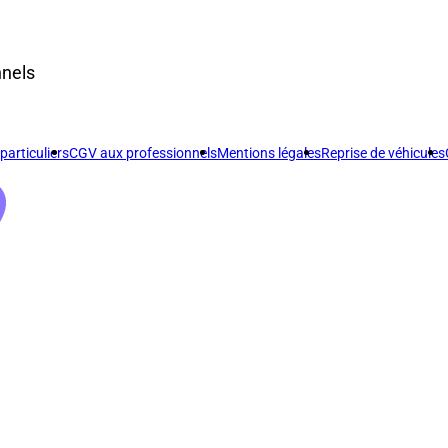
nnels
articuliers
CGV aux professionnels
Mentions légales
Reprise de véhicules