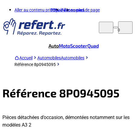
Aller au contenu principal
70%
d'économies
Aller au pied de page
0
Auto
Moto
Scooter
Quad
Accueil
Automobiles
Automobiles
Référence 8p0945095
Référence 8P0945095
Pièces détachées d’occasion, démontées notamment sur les
modèles A3 2