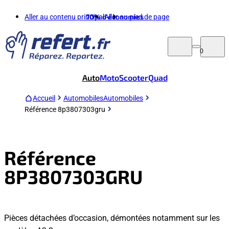
Aller au contenu principal
70%
d'économies
Aller au pied de page
0
Auto
Moto
Scooter
Quad
Accueil
Automobiles
Automobiles
Référence 8p3807303gru
Référence
8P3807303GRU
Pièces détachées d’occasion, démontées notamment sur les