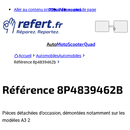
Aller au contenu principal
70%
d'économies
Aller au pied de page
0
Auto
Moto
Scooter
Quad
Accueil
Automobiles
Automobiles
Référence 8p4839462b
Référence 8P4839462B
Pièces détachées d’occasion, démontées notamment sur les
modèles A3 2