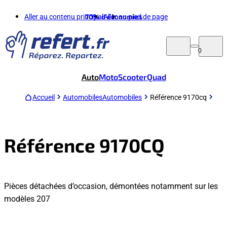
Aller au contenu principal
70%
d'économies
Aller au pied de page
0
Auto
Moto
Scooter
Quad
Accueil
Automobiles
Automobiles
Référence 9170cq
Référence 9170CQ
Pièces détachées d’occasion, démontées notamment sur les
modèles 207