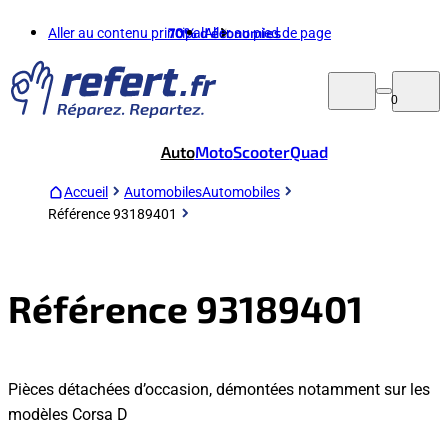
Aller au contenu principal
70%
d'économies
Aller au pied de page
0
Auto
Moto
Scooter
Quad
Accueil
Automobiles
Automobiles
Référence 93189401
Référence 93189401
Pièces détachées d’occasion, démontées notamment sur les
modèles Corsa D