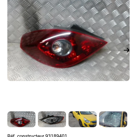
Réf. constructeur
93189401