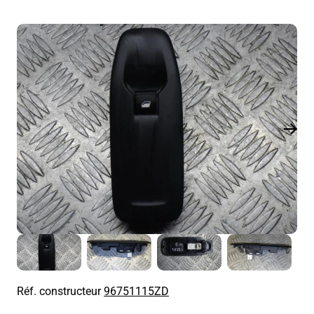
Réf. constructeur
96751115ZD