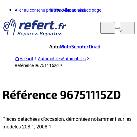
Aller au contenu principal
70%
d'économies
Aller au pied de page
0
Auto
Moto
Scooter
Quad
Accueil
Automobiles
Automobiles
Référence 96751115zd
Référence 96751115ZD
Pièces détachées d’occasion, démontées notamment sur les
modèles 208 1, 2008 1