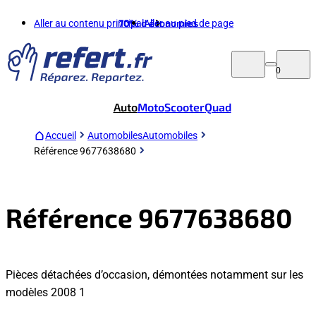
Aller au contenu principal
70%
d'économies
Aller au pied de page
0
Auto
Moto
Scooter
Quad
Accueil
Automobiles
Automobiles
Référence 9677638680
Référence 9677638680
Pièces détachées d’occasion, démontées notamment sur les
modèles 2008 1