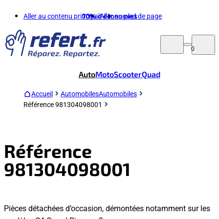
Aller au contenu principal
70%
d'économies
Aller au pied de page
0
Auto
Moto
Scooter
Quad
Accueil
Automobiles
Automobiles
Référence 981304098001
Référence
981304098001
Pièces détachées d’occasion, démontées notamment sur les