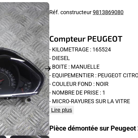
Réf. constructeur
9813869080
Compteur PEUGEOT
- KILOMETRAGE : 165524
- DIESEL
- BOITE : MANUELLE
- EQUIPEMENTIER : PEUGEOT CITR
- COULEUR FOND : NOIR
- NOMBRE DE PRISE : 1
- MICRO-RAYURES SUR LA VITRE
Lire plus
Pièce démontée sur Peugeot 