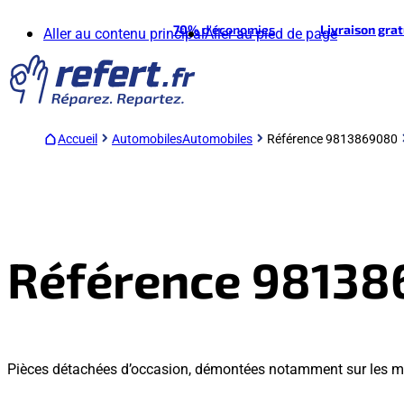
70%
d'économies
Livraison gra
Aller au contenu principal
Aller au pied de page
Accueil
Automobiles
Automobiles
Référence 9813869080
Référence 9813
Pièces détachées d’occasion, démontées notamment sur les m