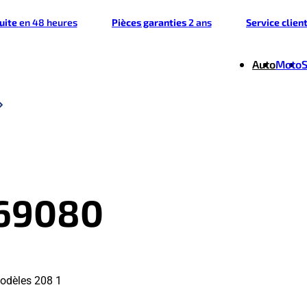
tuite
en 48 heures
Pièces garanties
2 ans
Service clien
Auto
Moto
869080
odèles 208 1