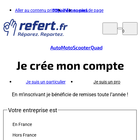
Aller au contenu principal
70%
d'économies
Aller au pied de page
0
Auto
Moto
Scooter
Quad
Je crée mon compte
Je suis un particulier
Je suis un pro
En m’inscrivant je bénéficie de remises toute l’année !
Votre entreprise est
En France
Hors France