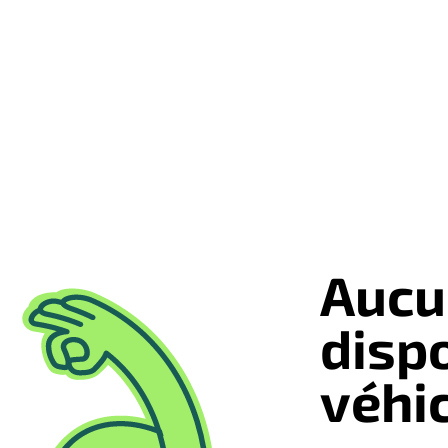
Aucu
disp
véhi