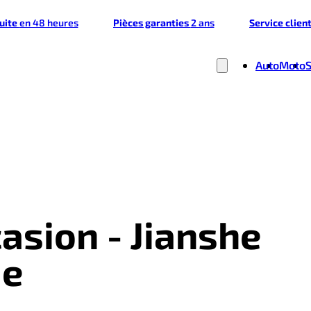
tuite
en 48 heures
Pièces garanties
2 ans
Service clien
Auto
Moto
asion - Jianshe
ie