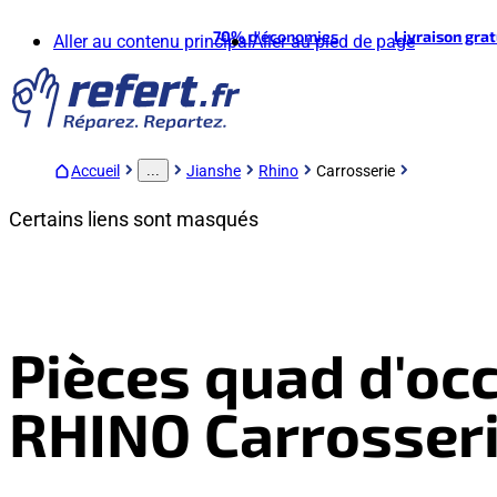
70%
d'économies
Livraison gra
Aller au contenu principal
Aller au pied de page
Accueil
Jianshe
Rhino
Carrosserie
...
Certains liens sont masqués
Pièces quad d'occ
RHINO Carrosser