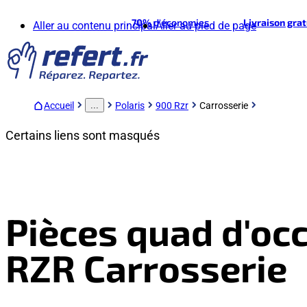
70%
d'économies
Livraison gra
Aller au contenu principal
Aller au pied de page
Accueil
Polaris
900 Rzr
Carrosserie
...
Certains liens sont masqués
Pièces quad d'occ
RZR Carrosserie