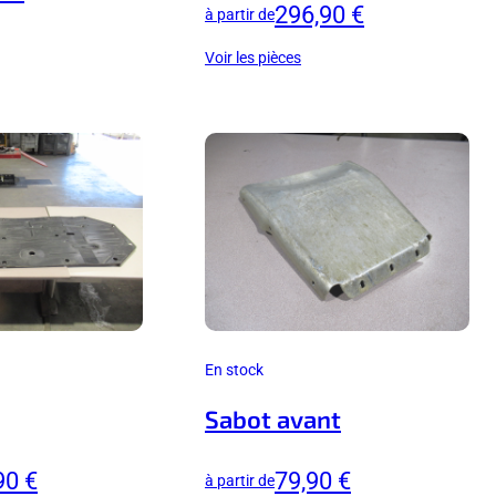
296,90 €
à partir de
Voir les pièces
En stock
Sabot avant
90 €
79,90 €
à partir de