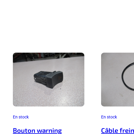
En stock
En stock
Bouton warning
Câble frei