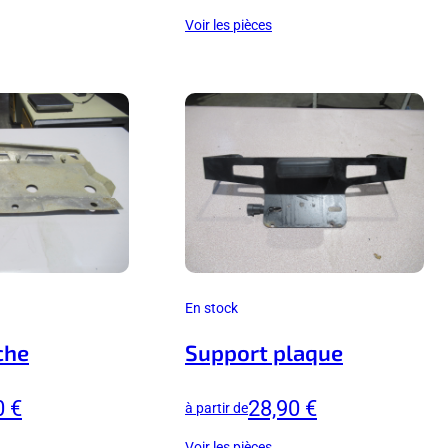
Voir les pièces
En stock
che
Support plaque
0 €
28,90 €
à partir de
Voir les pièces