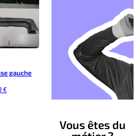
sse gauche
0 €
Vous êtes du
métier ?