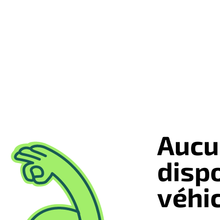
Aucu
disp
véhi