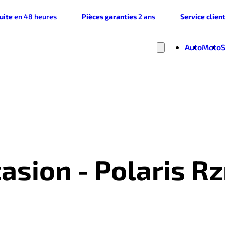
tuite
en 48 heures
Pièces garanties
2 ans
Service clien
Auto
Moto
asion - Polaris Rz