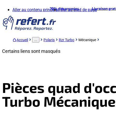
70%
d'économies
Livraison gra
Aller au contenu principal
Aller au pied de page
Accueil
Polaris
Rzr Turbo
Mécanique
...
Certains liens sont masqués
Pièces quad d'occ
Turbo Mécanique