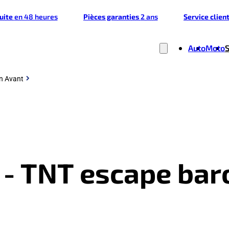
tuite
en 48 heures
Pièces garanties
2 ans
Service clien
Auto
Moto
in Avant
t - TNT escape ba