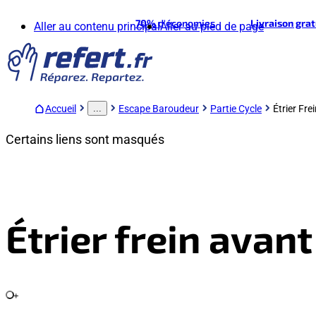
70%
d'économies
Livraison gra
Aller au contenu principal
Aller au pied de page
Accueil
Escape Baroudeur
Partie Cycle
Étrier Fre
...
Certains liens sont masqués
Étrier frein avan
+