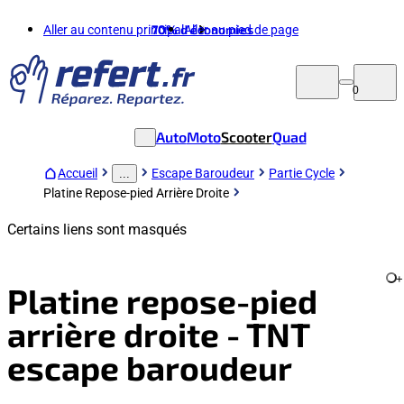
Aller au contenu principal
70%
d'économies
Aller au pied de page
0
Auto
Moto
Scooter
Quad
Accueil
Escape Baroudeur
Partie Cycle
...
Platine Repose-pied Arrière Droite
Certains liens sont masqués
+
Platine repose-pied
arrière droite - TNT
escape baroudeur