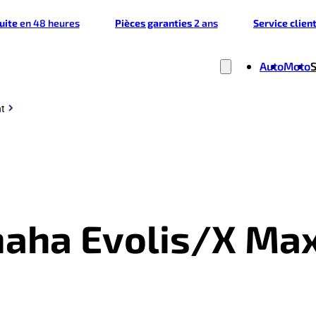
tuite
en 48 heures
Pièces garanties
2 ans
Service clien
Auto
Moto
nt
maha Evolis/X Ma