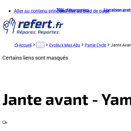
70%
d'économies
Livraison gra
Aller au contenu principal
Aller au pied de page
Accueil
Evolis/x Max Abs
Partie Cycle
Jante Ava
...
Certains liens sont masqués
Jante avant - Ya
+