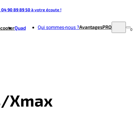
t 04 90 89 89 50
à votre écoute !
Avantages
PRO
Qui sommes-nous ?
Scooter
Quad
0
is/Xmax