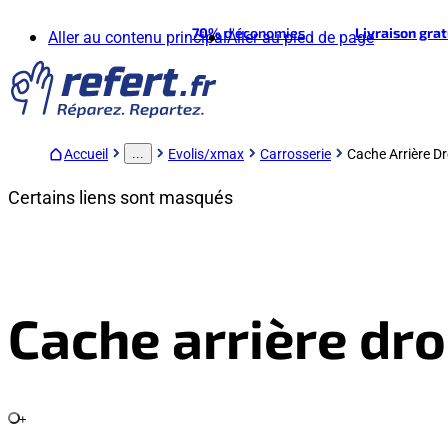
70%
d'économies
Livraison gra
Aller au contenu principal
Aller au pied de page
Accueil
Evolis/xmax
Carrosserie
Cache Arrière Dr
...
Certains liens sont masqués
Cache arrière dr
+