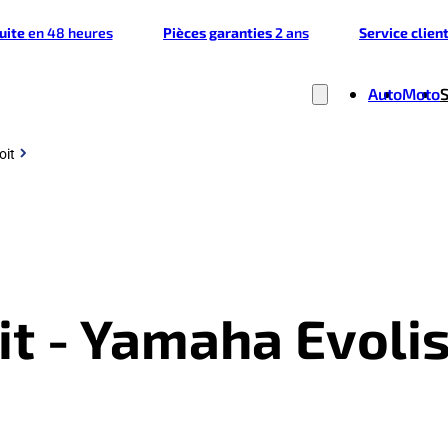
tuite
en 48 heures
Pièces garanties
2 ans
Service clien
Auto
Moto
oit
oit - Yamaha Evol