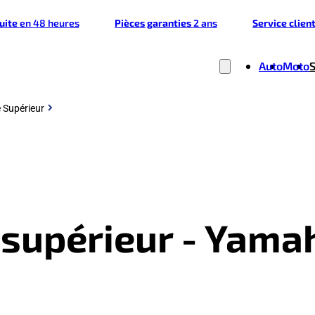
tuite
en 48 heures
Pièces garanties
2 ans
Service clien
Auto
Moto
e Supérieur
e supérieur - Yam