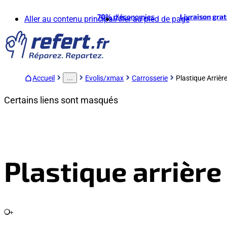
70%
d'économies
Livraison gra
Aller au contenu principal
Aller au pied de page
Accueil
Evolis/xmax
Carrosserie
Plastique Arrièr
...
Certains liens sont masqués
Plastique arrièr
+