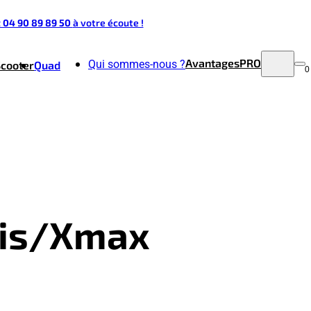
t 04 90 89 89 50
à votre écoute !
Avantages
PRO
Qui sommes-nous ?
Scooter
Quad
0
olis/Xmax