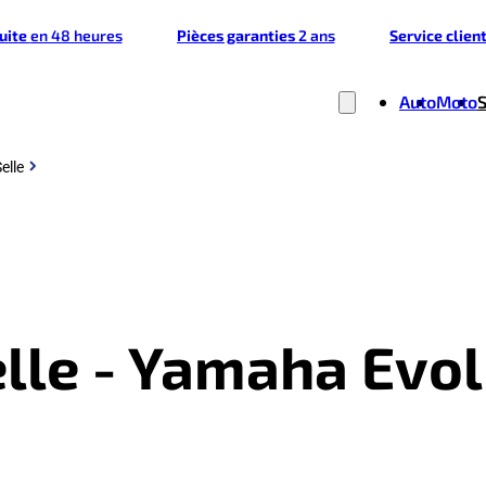
tuite
en 48 heures
Pièces garanties
2 ans
Service clien
Auto
Moto
elle
elle - Yamaha Ev