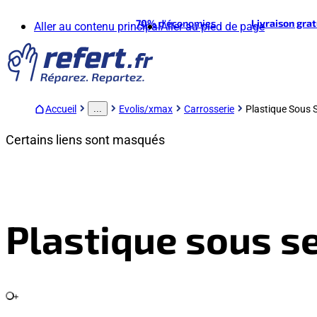
70%
d'économies
Livraison gra
Aller au contenu principal
Aller au pied de page
Accueil
Evolis/xmax
Carrosserie
Plastique Sous S
...
Certains liens sont masqués
Plastique sous s
+