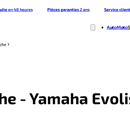
tuite
en 48 heures
Pièces garanties
2 ans
Service clien
Auto
Moto
uche
che - Yamaha Evo