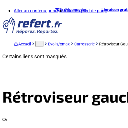
70%
d'économies
Livraison gra
Aller au contenu principal
Aller au pied de page
Accueil
Evolis/xmax
Carrosserie
Rétroviseur Ga
...
Certains liens sont masqués
Rétroviseur gau
+