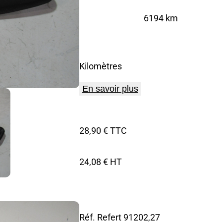
6194 km
Kilomètres
En savoir plus
28,90 € TTC
24,08 € HT
Réf. Refert
91202,27