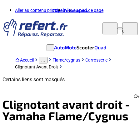
Aller au contenu principal
70%
d'économies
Aller au pied de page
0
Auto
Moto
Scooter
Quad
Accueil
Flame/cygnus
Carrosserie
...
Clignotant Avant Droit
Certains liens sont masqués
+
Clignotant avant droit -
Yamaha Flame/Cygnus