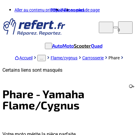
Aller au contenu principal
70%
d'économies
Aller au pied de page
0
Auto
Moto
Scooter
Quad
Accueil
Flame/cygnus
Carrosserie
Phare
...
Certains liens sont masqués
+
Phare - Yamaha
Flame/Cygnus
Votre moto mérite la pièce parfaite.