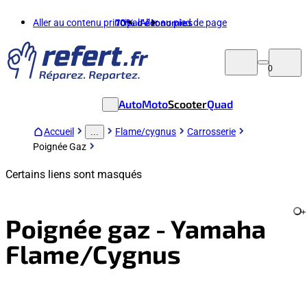
Aller au contenu principal
70%
d'économies
Aller au pied de page
0
Auto
Moto
Scooter
Quad
Accueil
Flame/cygnus
Carrosserie
...
Poignée Gaz
Certains liens sont masqués
+
Poignée gaz - Yamaha
Flame/Cygnus