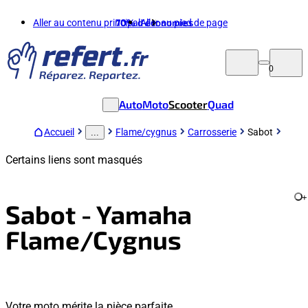
Aller au contenu principal
70%
d'économies
Aller au pied de page
0
Auto
Moto
Scooter
Quad
Accueil
Flame/cygnus
Carrosserie
Sabot
...
Certains liens sont masqués
+
Sabot - Yamaha
Flame/Cygnus
Votre moto mérite la pièce parfaite.