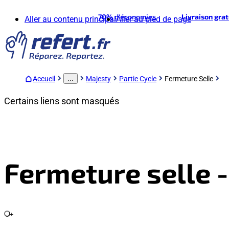
70%
d'économies
Livraison gra
Aller au contenu principal
Aller au pied de page
Accueil
Majesty
Partie Cycle
Fermeture Selle
...
Certains liens sont masqués
Fermeture selle 
+