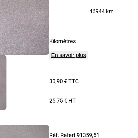
46944 km
Kilomètres
En savoir plus
30,90 € TTC
25,75 € HT
Réf. Refert
91359,51