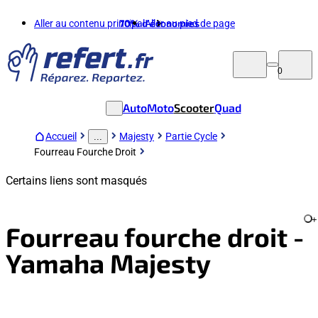
Aller au contenu principal
70%
d'économies
Aller au pied de page
0
Auto
Moto
Scooter
Quad
Accueil
Majesty
Partie Cycle
...
Fourreau Fourche Droit
Certains liens sont masqués
+
Fourreau fourche droit -
Yamaha Majesty