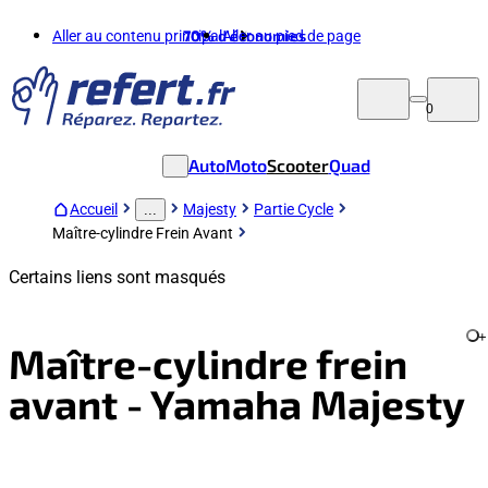
Aller au contenu principal
70%
d'économies
Aller au pied de page
0
Auto
Moto
Scooter
Quad
Accueil
Majesty
Partie Cycle
...
Maître-cylindre Frein Avant
Certains liens sont masqués
+
Maître-cylindre frein
avant - Yamaha Majesty