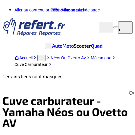
Aller au contenu principal
70%
d'économies
Aller au pied de page
0
Auto
Moto
Scooter
Quad
Accueil
Néos Ou Ovetto Av
Mécanique
...
Cuve Carburateur
Certains liens sont masqués
+
Cuve carburateur -
Yamaha Néos ou Ovetto
AV