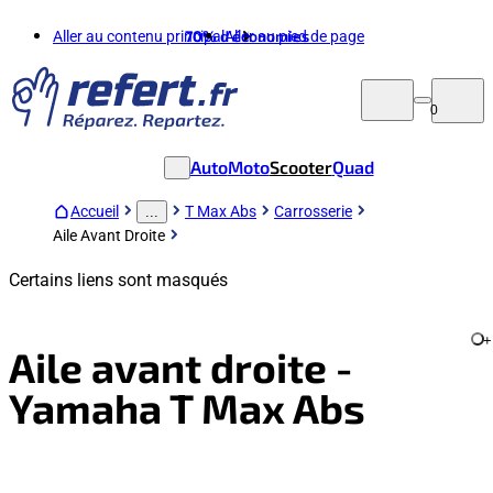
Aller au contenu principal
70%
d'économies
Aller au pied de page
0
Auto
Moto
Scooter
Quad
Accueil
T Max Abs
Carrosserie
...
Aile Avant Droite
Certains liens sont masqués
+
Aile avant droite -
Yamaha T Max Abs