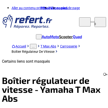
Aller au contenu principal
70%
d'économies
Aller au pied de page
0
Auto
Moto
Scooter
Quad
Accueil
T Max Abs
Carrosserie
...
Boîtier Régulateur De Vitesse
Certains liens sont masqués
+
Boîtier régulateur de
vitesse - Yamaha T Max
Abs