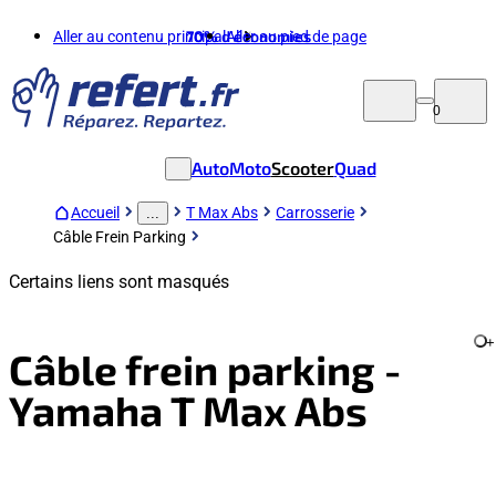
Aller au contenu principal
70%
d'économies
Aller au pied de page
0
Auto
Moto
Scooter
Quad
Accueil
T Max Abs
Carrosserie
...
Câble Frein Parking
Certains liens sont masqués
+
Câble frein parking -
Yamaha T Max Abs