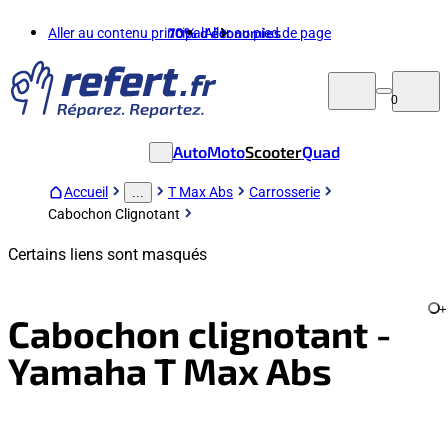
Aller au contenu principal
70%
d'économies
Aller au pied de page
0
Auto
Moto
Scooter
Quad
Accueil
T Max Abs
Carrosserie
...
Cabochon Clignotant
Certains liens sont masqués
+
Cabochon clignotant -
Yamaha T Max Abs