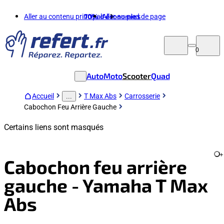
Aller au contenu principal
70%
d'économies
Aller au pied de page
0
Auto
Moto
Scooter
Quad
Accueil
T Max Abs
Carrosserie
...
Cabochon Feu Arrière Gauche
Certains liens sont masqués
+
Cabochon feu arrière
gauche - Yamaha T Max
Abs