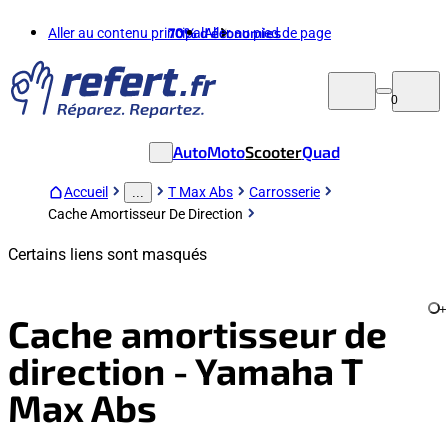
Aller au contenu principal
70%
d'économies
Aller au pied de page
0
Auto
Moto
Scooter
Quad
Accueil
T Max Abs
Carrosserie
...
Cache Amortisseur De Direction
Certains liens sont masqués
+
Cache amortisseur de
direction - Yamaha T
Max Abs