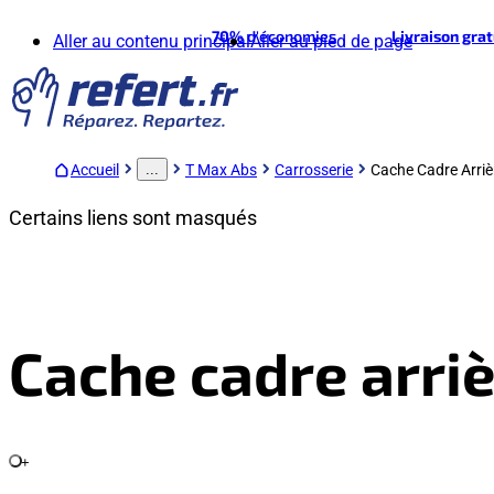
70%
d'économies
Livraison gra
Aller au contenu principal
Aller au pied de page
Accueil
T Max Abs
Carrosserie
Cache Cadre Arri
...
Certains liens sont masqués
Cache cadre arri
+