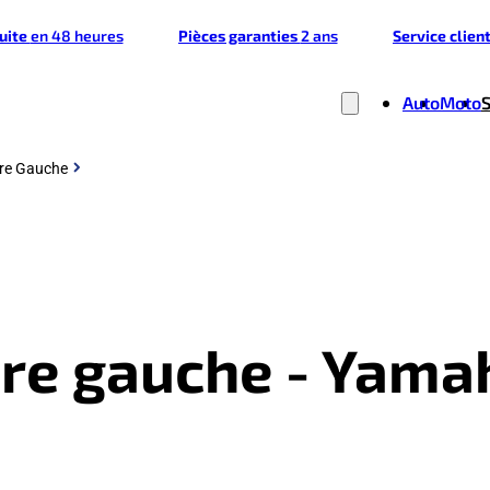
tuite
en 48 heures
Pièces garanties
2 ans
Service clien
Auto
Moto
ère Gauche
ère gauche - Yama