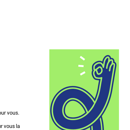
,
our vous.
r vous la