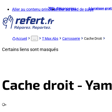
70%
d'économies
Livraison gra
Aller au contenu principal
Aller au pied de page
Accueil
T Max Abs
Carrosserie
Cache Droit
...
Certains liens sont masqués
Cache droit - Ya
+