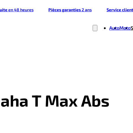
tuite
en 48 heures
Pièces garanties
2 ans
Service clien
Auto
Moto
maha T Max Abs