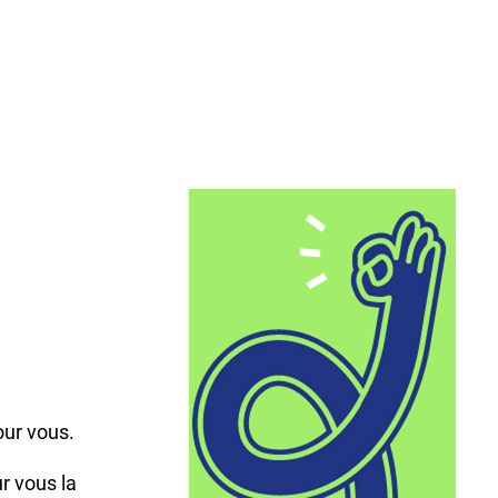
,
our vous.
r vous la