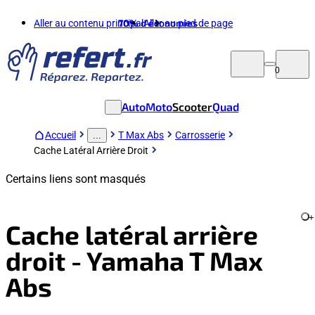
Aller au contenu principal
70%
d'économies
Aller au pied de page
0
Auto
Moto
Scooter
Quad
Accueil
T Max Abs
Carrosserie
...
Cache Latéral Arrière Droit
Certains liens sont masqués
+
Cache latéral arrière
droit - Yamaha T Max
Abs