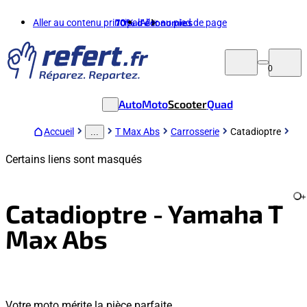
Aller au contenu principal
70%
d'économies
Aller au pied de page
0
Auto
Moto
Scooter
Quad
Accueil
T Max Abs
Carrosserie
Catadioptre
...
Certains liens sont masqués
+
Catadioptre - Yamaha T
Max Abs
Votre moto mérite la pièce parfaite.