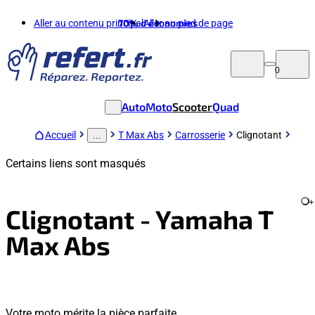
Aller au contenu principal
70%
d'économies
Aller au pied de page
0
Auto
Moto
Scooter
Quad
Accueil
T Max Abs
Carrosserie
Clignotant
...
Certains liens sont masqués
+
Clignotant - Yamaha T
Max Abs
Votre moto mérite la pièce parfaite.