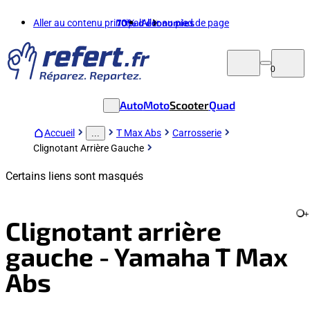
Aller au contenu principal
70%
d'économies
Aller au pied de page
0
Auto
Moto
Scooter
Quad
Accueil
T Max Abs
Carrosserie
...
Clignotant Arrière Gauche
Certains liens sont masqués
+
Clignotant arrière
gauche - Yamaha T Max
Abs