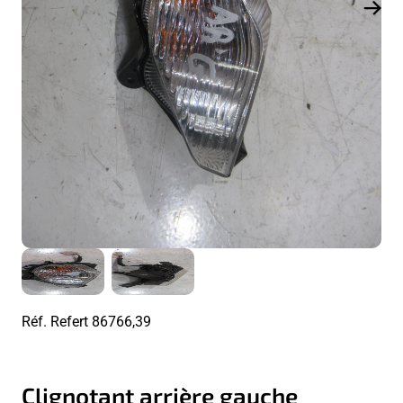
Réf. Refert
86766,39
Clignotant arrière gauche